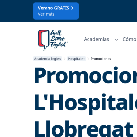
Verano GRATIS
Ver más
Academias
Cómo 
Academia Ingles
Hospitalet
Promociones
Promocio
L'Hospital
Llobregat