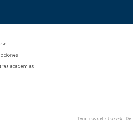
eras
ociones
tras academias
Términos del sitio web
Der