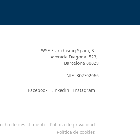
WSE Franchising Spain, S.L.

Avenida Diagonal 523, 

Barcelona 08029

Facebook
LinkedIn
Instagram
echo de desistimiento
Política de privacidad
Política de cookies