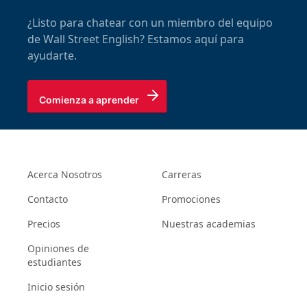
¿Listo para chatear con un miembro del equipo
de Wall Street English? Estamos aquí para
ayudarte.
Comienza a aprender
Acerca Nosotros
Carreras
Contacto
Promociones
Precios
Nuestras academias
Opiniones de
estudiantes
Inicio sesión