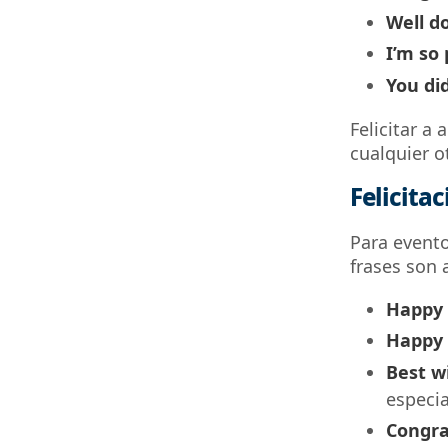
Well d
I’m so 
You did
Felicitar a
cualquier o
Felicita
Para evento
frases son 
Happy 
Happy 
Best w
especia
Congra