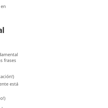
 en
al
ndamental
s frases
tación!)
ente está
jo!)