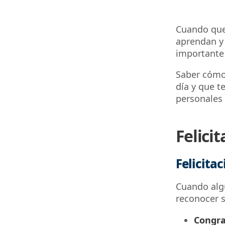
Cuando que
aprendan y 
importante
Saber cómo 
día y que t
personales
Felici
Felicita
Cuando algu
reconocer s
Congra