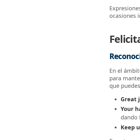
Expresiones
ocasiones i
Felici
Reconoci
En el ámbit
para manten
que puedes
Great 
Your ha
dando f
Keep u