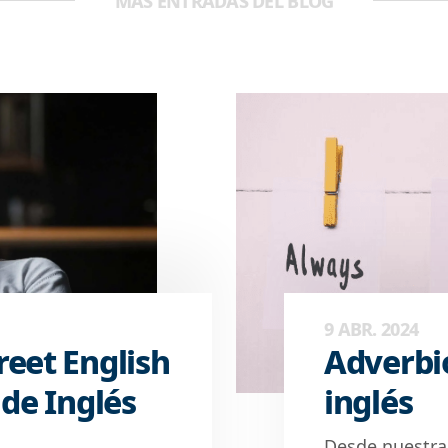
MÁS ENTRADAS DEL BLOG
9 ABR. 2024
eet English
Adverbio
 de Inglés
inglés
Desde nuestra