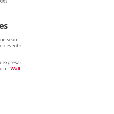
edes
nes
que sean
o o evento
.
 expresar,
nocer
Wall