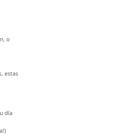
n, o
, estas
u día
a!)