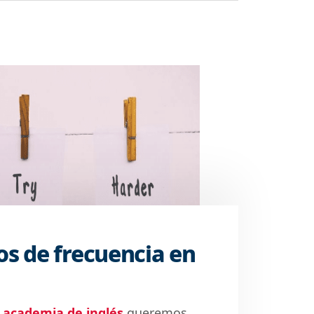
s de frecuencia en
academia de inglés
queremos