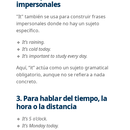
impersonales
"It" también se usa para construir frases
impersonales donde no hay un sujeto
específico.
🔹
It’s raining.
🔹
It’s cold today.
🔹
It’s important to study every day.
Aquí, “it” actúa como un sujeto gramatical
obligatorio, aunque no se refiera a nada
concreto.
3. Para hablar del tiempo, la
hora o la distancia
🔹
It’s 5 o’clock.
🔹
It’s Monday today.