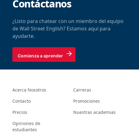
Contáctanos
¿Listo para chatear con un miembro del equipo
de Wall Street English? Estamos aquí para
ayudarte.
Comienza a aprender
Acerca Nosotros
Carreras
Contacto
Promociones
Precios
Nuestras academias
Opiniones de
estudiantes