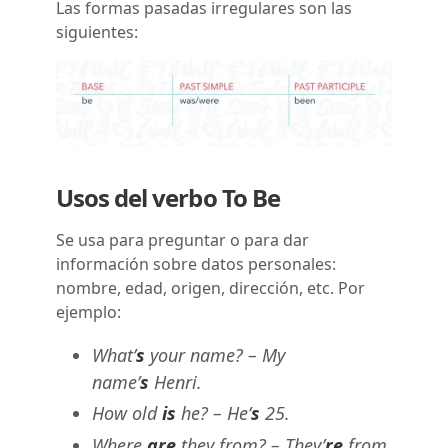
Las formas pasadas irregulares son las
siguientes:
Usos del verbo To Be
Se usa para preguntar o para dar
información sobre datos personales:
nombre, edad, origen, dirección, etc. Por
ejemplo:
What’
s
your name? – My
name’
s
Henri.
How old
is
he? – He’
s
25.
Where
are
they from? – They’
re
from