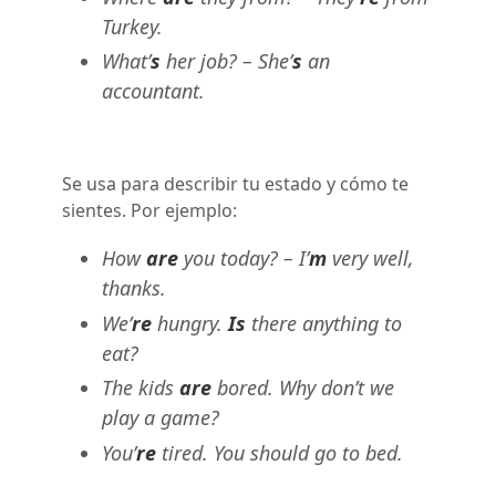
Turkey.
What’
s
her job? – She’
s
an
accountant.
Se usa para describir tu estado y cómo te
sientes. Por ejemplo:
How
are
you today? – I’
m
very well,
thanks.
We’
re
hungry.
Is
there anything to
eat?
The kids
are
bored. Why don’t we
play a game?
You’
re
tired. You should go to bed.