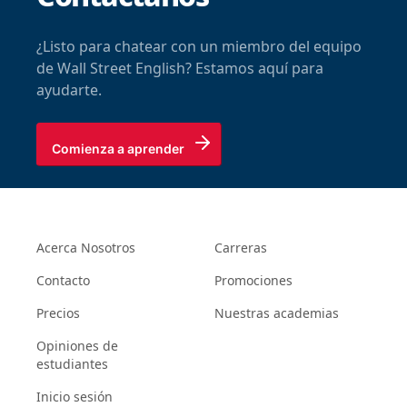
¿Listo para chatear con un miembro del equipo
de Wall Street English? Estamos aquí para
ayudarte.
Comienza a aprender
Acerca Nosotros
Carreras
Contacto
Promociones
Precios
Nuestras academias
Opiniones de
estudiantes
Inicio sesión