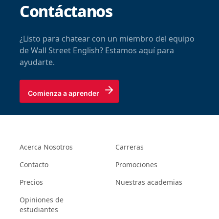
Contáctanos
¿Listo para chatear con un miembro del equipo
de Wall Street English? Estamos aquí para
ayudarte.
Comienza a aprender
Acerca Nosotros
Carreras
Contacto
Promociones
Precios
Nuestras academias
Opiniones de
estudiantes