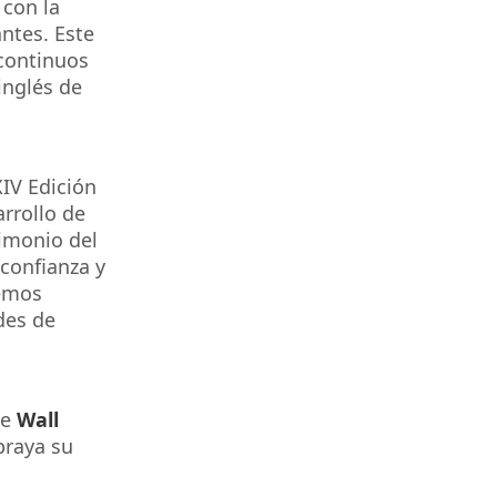
con la
antes. Este
 continuos
inglé
s de
IV Edición
rrollo de
timonio del
 confianza y
remos
des de
de
Wall
braya su