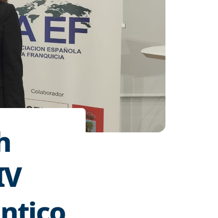
h
IV
ántico