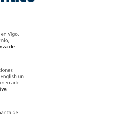
en Vigo,
mio,
anza de
ciones
 English un
l mercado
iva
ñanza de