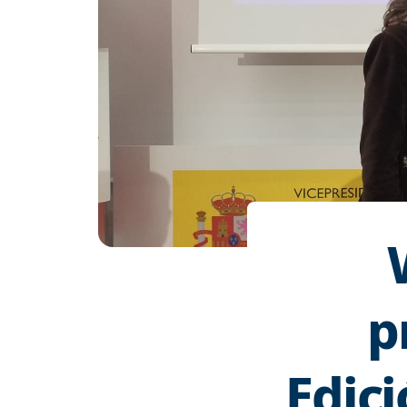
p
Edici