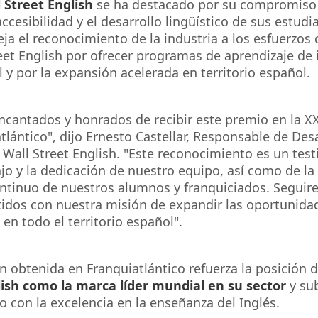
 Street English
se ha destacado por su compromiso 
accesibilidad y el desarrollo lingüístico de sus estudi
eja el reconocimiento de la industria a los esfuerzos
eet English por ofrecer programas de aprendizaje de
l y por la expansión acelerada en territorio español.
cantados y honrados de recibir este premio en la XX
tlántico
", dijo Ernesto Castellar,
Responsable
de Desa
Wall Street English. "Este reconocimiento es un tes
jo y la dedicación de nuestro equipo, así como de la
ontinuo de nuestros
alumno
s y franquiciados. Segui
dos con nuestra misión de expandir las oportunida
 en todo el territorio español".
ón obtenida en
Franquiatlántico
refuerza la posición 
lish como la marca líder mundial en su sector
y su
 con la excelencia en la enseñanza del
Inglés
.