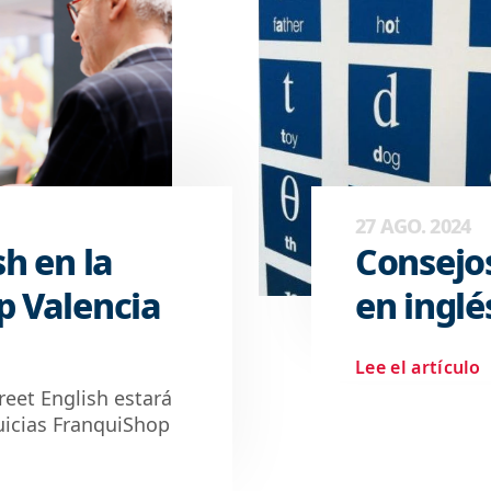
27 AGO. 2024
sh en la
Consejo
p Valencia
en inglé
Lee el artículo
reet English estará
uicias FranquiShop