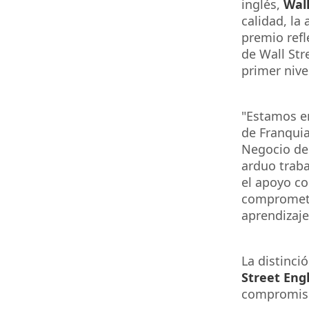
inglé
s,
Wall
calidad, la 
premio refl
de Wall Str
primer nive
"Estamos en
de
Franquia
Negocio de 
arduo traba
el apoyo c
comprometi
aprendizaje
La distinci
Street Eng
compromiso