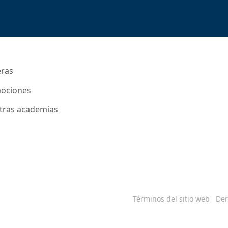
eras
ociones
tras academias
Términos del sitio web
Der