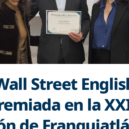
Wall Street Englis
remiada en la XX
ón de Franquiatl