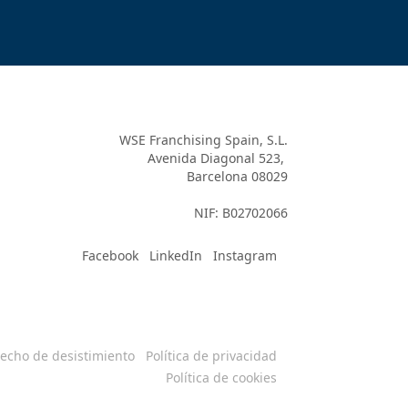
WSE Franchising Spain, S.L.

Avenida Diagonal 523, 

Barcelona 08029

Facebook
LinkedIn
Instagram
echo de desistimiento
Política de privacidad
Política de cookies