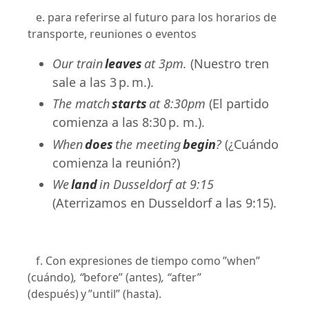
e. para referirse al futuro para los horarios de
transporte, reuniones o eventos
Our train
leaves
at 3pm.
(Nuestro tren
sale a las 3 p. m.).
The match
starts
at 8:30pm
(El partido
comienza a las 8:30 p. m.).
When
does
the meeting
begin
?
(¿Cuándo
comienza la reunión?)
We
land
in Dusseldorf at 9:15
(Aterrizamos en Dusseldorf a las 9:15).
f. Con expresiones de tiempo como ”when”
(cuándo)
, “
before” (antes)
, “
after”
(después)
y ”until” (hasta).