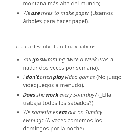
montaña más alta del mundo).
We
use
trees to make paper
(Usamos
árboles para hacer papel).
c. para describir tu rutina y hábitos
You
go
swimming twice a week
(Vas a
nadar dos veces por semana).
I
don’t
often
play
video games
(No juego
videojuegos a menudo).
Does
she
work
every Saturday?
(¿Ella
trabaja todos los sábados?)
We sometimes
eat
out on Sunday
evenings
(A veces comemos los
domingos por la noche).