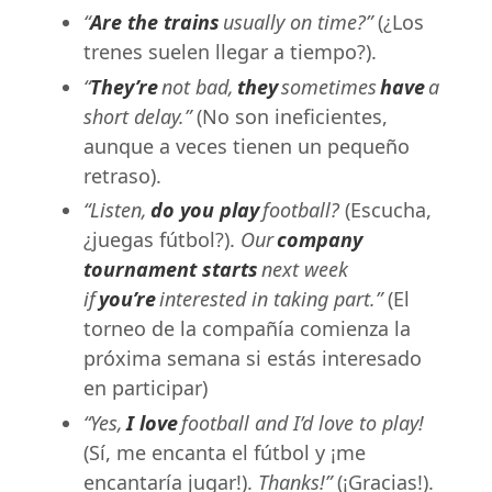
“
Are the trains
usually on time?”
(¿Los
trenes suelen llegar a tiempo?).
“
They’re
not bad,
they
sometimes
have
a
short delay.”
(No son ineficientes,
aunque a veces tienen un pequeño
retraso).
“Listen,
do you play
football?
(Escucha,
¿juegas fútbol?).
Our
company
tournament starts
next week
if
you’re
interested in taking part.”
(El
torneo de la compañía comienza la
próxima semana si estás interesado
en participar)
“Yes,
I love
football and I’d love to play!
(Sí, me encanta el fútbol y ¡me
encantaría jugar!).
Thanks!”
(¡Gracias!).