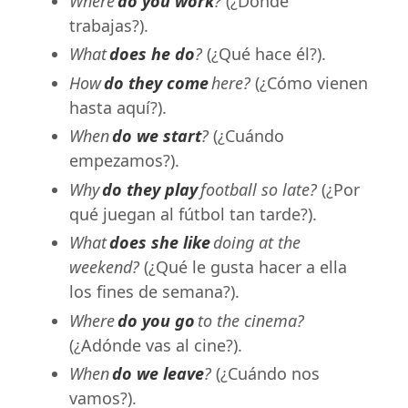
Where
do you work
?
(¿Dónde
trabajas?).
What
does he do
?
(¿Qué hace él?).
How
do they come
here?
(¿Cómo vienen
hasta aquí?).
When
do we start
?
(¿Cuándo
empezamos?).
Why
do they play
football so late?
(¿Por
qué juegan al fútbol tan tarde?).
What
does she like
doing at the
weekend?
(¿Qué le gusta hacer a ella
los fines de semana?).
Where
do you go
to the cinema?
(¿Adónde vas al cine?).
When
do we leave
?
(¿Cuándo nos
vamos?).