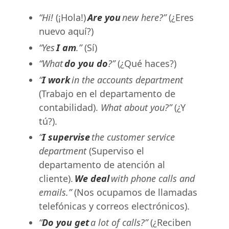
“Hi!
(¡Hola!)
Are you
new here?”
(¿Eres
nuevo aquí?)
“Yes
I am
.”
(Sí)
“What
do you do
?”
(¿Qué haces?)
“
I work
in the accounts department
(Trabajo en el departamento de
contabilidad).
What about you?”
(¿Y
tú?).
“
I supervise
the customer service
department
(Superviso el
departamento de atención al
cliente).
We deal
with phone calls and
emails.”
(Nos ocupamos de llamadas
telefónicas y correos electrónicos).
“
Do you get
a lot of calls?”
(¿Reciben