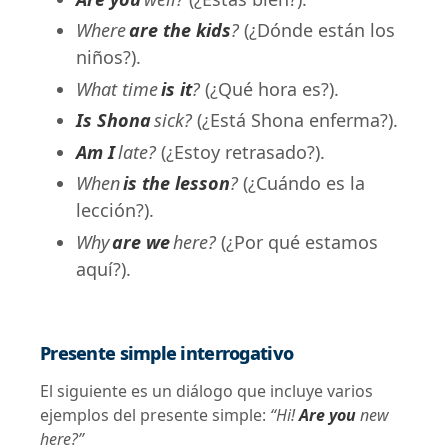
Where
are the kids
?
(¿Dónde están los
niños?).
What time
is it
?
(¿Qué hora es?).
Is Shona
sick?
(¿Está Shona enferma?).
Am I
late?
(¿Estoy retrasado?).
When
is the lesson
?
(¿Cuándo es la
lección?).
Why
are we
here?
(¿Por qué estamos
aquí?).
Presente simple interrogativo
El siguiente es un diálogo que incluye varios
ejemplos del presente simple:
“Hi!
Are you
new
here?”