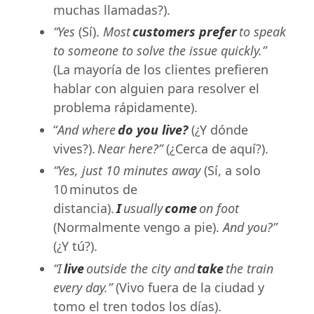
muchas llamadas?).
“Yes
(Sí).
Most
customers prefer
to speak
to someone to solve the issue quickly.”
(La mayoría de los clientes prefieren
hablar con alguien para resolver el
problema rápidamente).
“
And where
do you live?
(¿Y dónde
vives?).
Near here?”
(¿Cerca de aquí?).
“Yes, just 10 minutes away
(Sí, a solo
10 minutos de
distancia).
I
usually
come
on foot
(Normalmente vengo a pie).
And you?”
(¿Y tú?).
“I
live
outside the city and
take
the train
every day.”
(Vivo fuera de la ciudad y
tomo el tren todos los días).