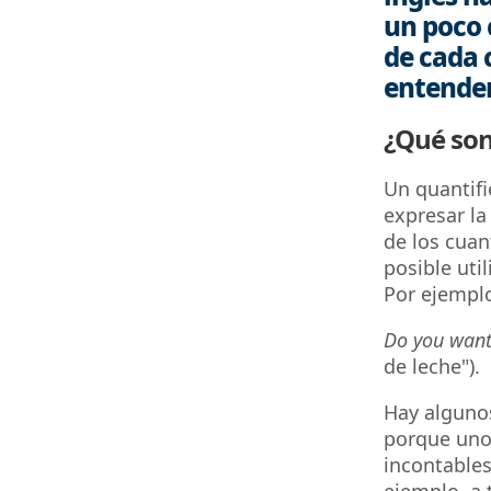
un poco 
de cada 
entender
¿Qué son
Un quantifi
expresar la
de los cuan
posible uti
Por ejempl
Do you want 
de leche").
Hay algunos
porque uno 
incontables