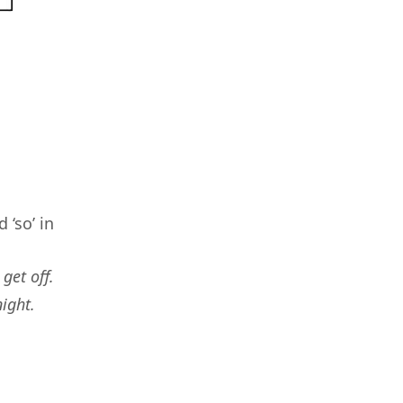
‘so’ in
 get off.
night.