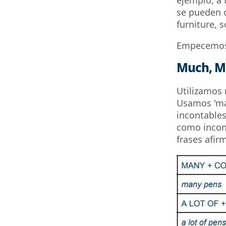
ejemplo, a 
se pueden c
furniture, s
Empecemos 
Much, Ma
Utilizamos 
Usamos 'man
incontables
como incont
frases afir