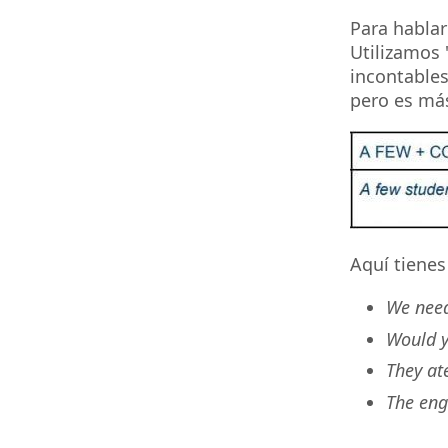
Para hablar
Utilizamos 
incontables
pero es más
Aquí tienes
We nee
Would y
They at
The eng