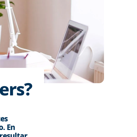
ers?
tes
o. En
resultar