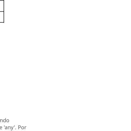
ando
 'any'. Por