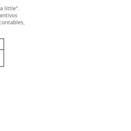
little".
tantivos
ncontables,