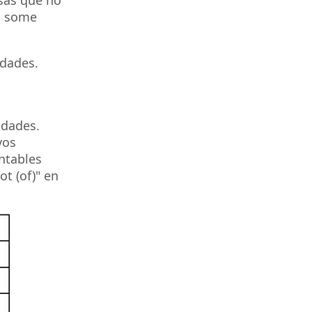
osas que no
, some
dades.
idades.
vos
ontables
t (of)" en