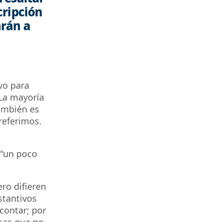
cripción
arán a
vo para
 La mayoría
ambién es
 referimos.
 "un poco
ro difieren
stantivos
contar; por