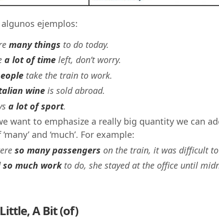
 algunos ejemplos:
re
many things
to do today.
e
a lot of time
left, don’t worry.
eople
take the train to work.
talian wine
is sold abroad.
ys
a lot of sport
.
 want to emphasize a really big quantity we can add 
f ‘many’ and ‘much’. For example:
were
so many passengers
on the train, it was difficult to
d
so much work
to do, she stayed at the office until mid
ittle, A Bit (of)