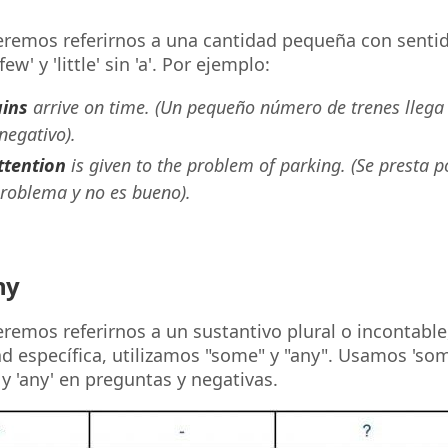
remos referirnos a una cantidad pequeña con sentid
ew' y 'little' sin 'a'. Por ejemplo:
ains
arrive on time. (Un pequeño número de trenes llega 
negativo).
attention
is given to the problem of parking. (Se presta 
problema y no es bueno).
ny
emos referirnos a un sustantivo plural o incontable,
d específica, utilizamos "some" y "any". Usamos 'so
 y 'any' en preguntas y negativas.