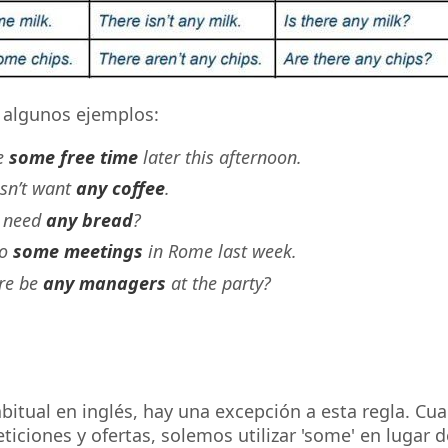
 algunos ejemplos:
e
some free time
later this afternoon.
sn’t want
any coffee
.
y need
any bread
?
to
some meetings
in Rome last week.
ere be
any managers
at the party?
itual en inglés, hay una excepción a esta regla. Cu
iciones y ofertas, solemos utilizar 'some' en lugar de