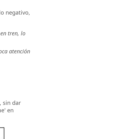
o negativo,
en tren, lo
poca atención
 sin dar
me' en