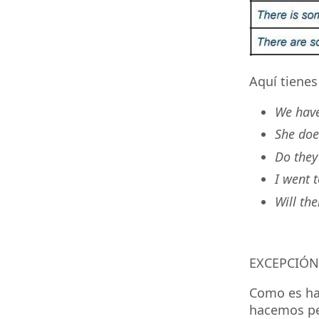
Aquí tienes
We hav
She doe
Do the
I went 
Will th
EXCEPCIÓN
Como es hab
hacemos pet