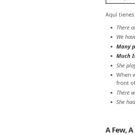
Aquí tienes
There a
We hav
Many p
Much I
She pla
When we
front o
There 
She ha
A Few, A L