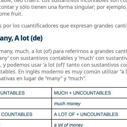
table, two chairs. Los sustantivos incontables son c
ontar y sólo tienen una forma singular; por ejemplo
ome fruit.
por los cuantificadores que expresan grandes canti
ny, A lot (de)
many, much, a lot (of) para referirnos a grandes cant
y' con sustantivos contables y 'much' con sustanti
, y podemos usar 'a lot (of)' tanto con sustantivos c
ables. En inglés moderno es muy común utilizar "a lo
mativas en lugar de "many" y "much".