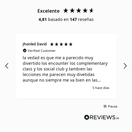
Excelente
4,81
basado en
147
reseñas
Jhonled David
J
Verified Customer
la vedad es que me a parecido muy
I
divertido los encounter los complementary
T
class y los social club y tambien las
l
lecciones me parecen muy divetidas
i
aunque no siempre me va bien en las
I
lecciones pero aprendo muy rapido de mis
o
5 hace días
errores
t
S
p
Pausa
r