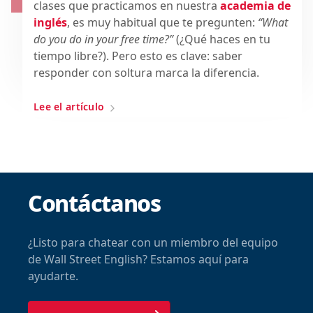
clases que practicamos en nuestra
academia de
inglés
, es muy habitual que te pregunten:
“What
do you do in your free time?”
(¿Qué haces en tu
tiempo libre?). Pero esto es clave: saber
responder con soltura marca la diferencia.
Lee el artículo
Contáctanos
¿Listo para chatear con un miembro del equipo
de Wall Street English? Estamos aquí para
ayudarte.