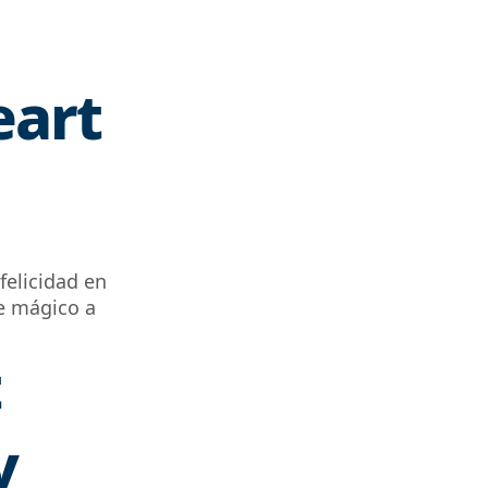
eart
felicidad en
e mágico a
t
y