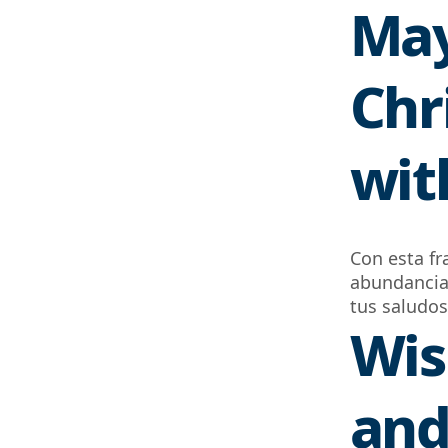
May
Chr
wit
Con esta fr
abundancia.
tus saludos
Wis
and