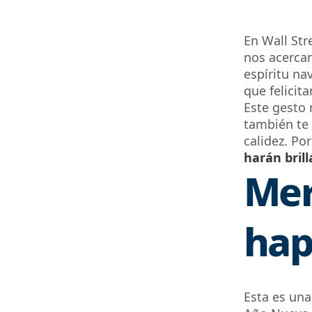
En
Wall Stre
nos acercam
espíritu na
que felicita
Este gesto 
también te
calidez
. Po
harán bril
Mer
hap
Esta es una 