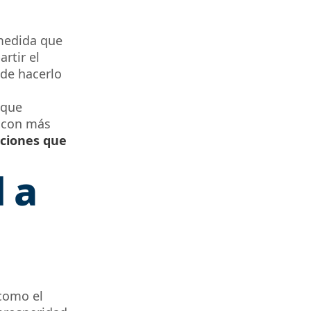
edida que
rtir el
 de hacerlo
 que
o con más
aciones que
 a
como el