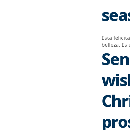
sea
Esta felicit
belleza. Es
Sen
wis
Chr
pro