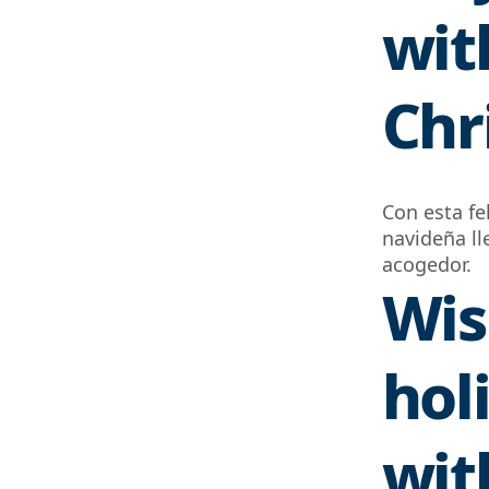
wit
Chr
Con esta fe
navideña ll
acogedor.
Wis
hol
wit