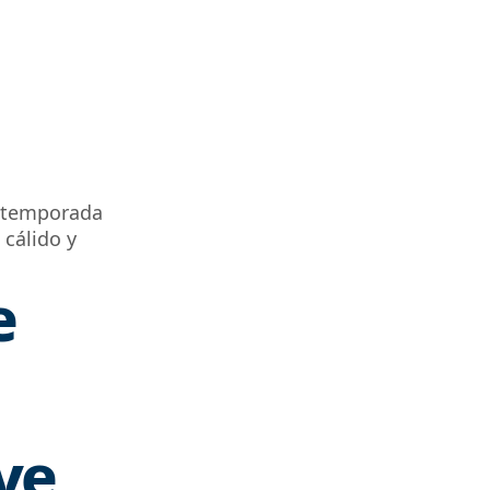
la temporada
 cálido y
e
ve