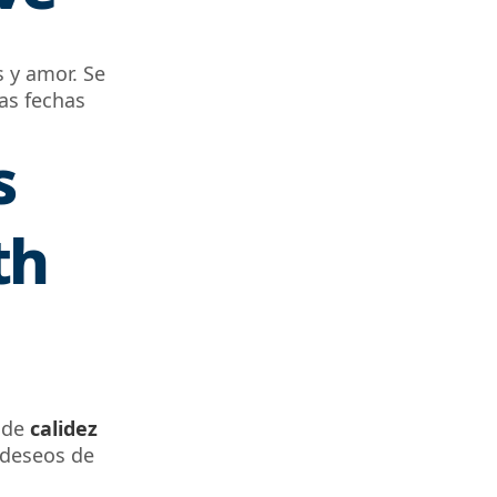
s y amor.
Se
as fechas
s
th
 de
calidez
 deseos de