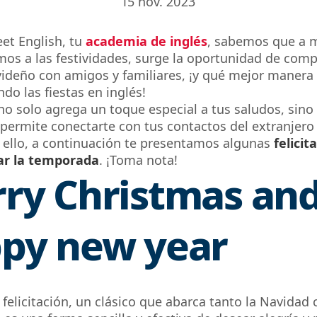
15 nov. 2023
et English,
tu
academia de inglés
,
sabemos que a
m
os a las festividades, surge la oportunidad de compa
videño con amigos y familiares, ¡y qué mejor manera
ndo las fiestas en inglés!
no solo agrega un toque especial a tus saludos, sino
 permite conectarte con
tus
contactos del extranjer
r ello, a continuación
te presentamos algunas
felicit
lar la temporada
.
¡Toma nota!
ry Christmas and
py new year
felicitación,
un clásico
que abarca tanto la Navidad 