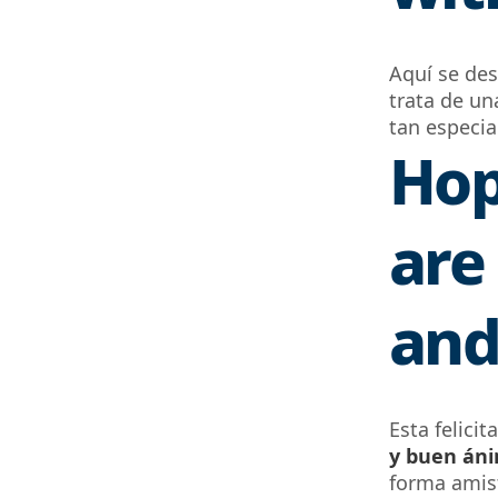
Aquí se des
trata de
una
tan especia
Hop
are
and
Esta felicit
y buen án
forma
amis