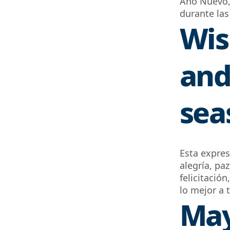
Año Nuevo
durante las
Wis
and
sea
Esta expres
alegría, pa
felicitació
lo mejor a 
May