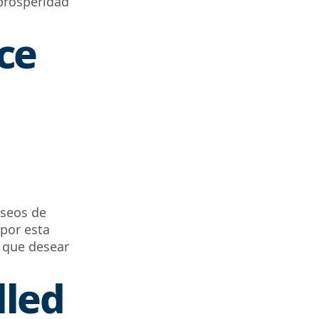
 prosperidad
ce
eseos de
 por esta
 que
desear
lled