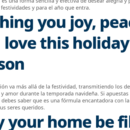
,
es
una forma sencilla y efectiva de desear alegría y
 festividades y para el año
que entra
.
hing you joy, pea
 love this holiday
son
ión va más allá de la festividad, transmitiendo los d
z y amor durante la temporada navideña.
Si apuestas
n, debes saber que es
una
fórmula
encantadora
con la
tus seres queridos.
 your home be fi