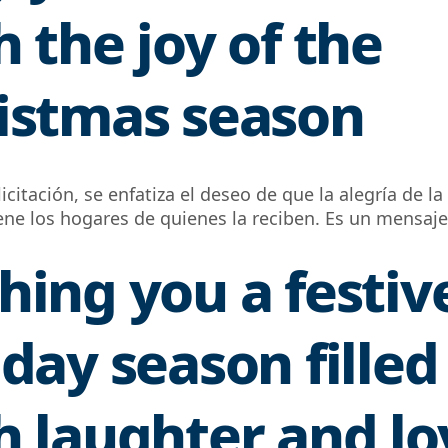
h the joy of the
istmas season
licitación, se enfatiza el deseo de que la alegría de 
ene los hogares de quienes la reciben. Es un mensaje
hing you a festiv
iday season filled
h laughter and lo