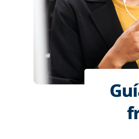
Guí
f