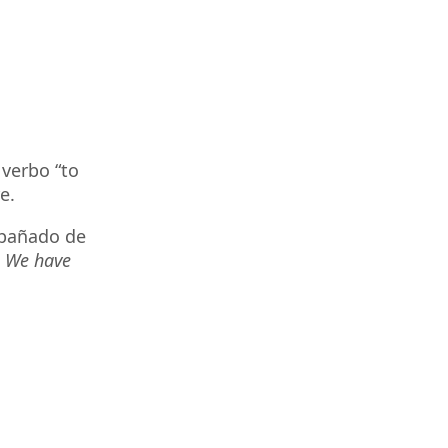
verbo “
to
re.
mpañado de
:
We have