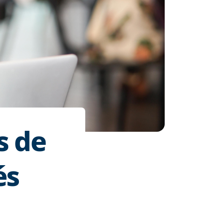
s de
és