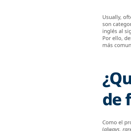
Usually
,
oft
son catego
inglés al s
Por ello, d
más comune
¿Qu
de 
Como el pro
(
always
,
rar