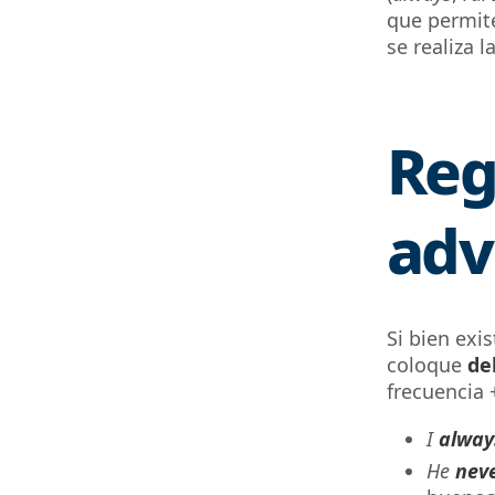
que permite
se realiza l
Reg
adv
Si bien exi
coloque
de
frecuencia
I
alway
He
nev