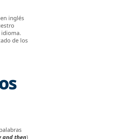
en inglés
uestro
l idioma.
tado de los
os
 palabras
w and then
)