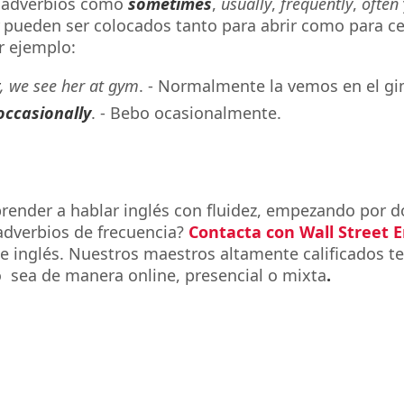
 adverbios como
sometimes
,
usually
,
frequently
,
often
pueden ser colocados tanto para abrir como para cer
or ejemplo:
, we see her at gym
. - Normalmente la vemos en el gi
occasionally
. - Bebo ocasionalmente.
render a hablar inglés con fluidez, empezando por d
adverbios de frecuencia?
Contacta con Wall Street E
 inglés. Nuestros maestros altamente calificados t
 sea de manera online, presencial o mixta
.