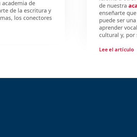
u academia de
de nuestra
ac
rte de la escritura y
enseñarte que
omas
, los conectores
puede ser una
aprender voca
cultural y, po
Lee el artículo