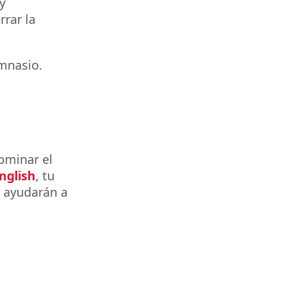
y
rar la
mnasio.
ominar el
nglish
, tu
e ayudarán a