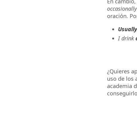
En cambio,
occasionally
oración. P
Usually
I drink
¿Quieres ap
uso de los 
academia de
conseguirlo