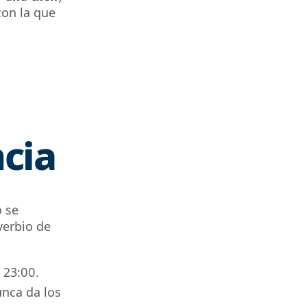
con la que
cia
o se
verbio de
 23:00.
unca da los