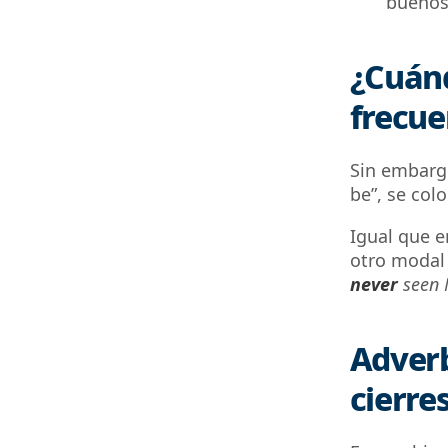
buenos 
¿Cuánd
frecue
Sin embarg
be”
, se col
Igual que 
otro modal 
never
seen 
Adverb
cierre