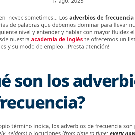
17 ago. 2023
en
,
never
,
sometimes…
Los
adverbios de frecuencia
rías de palabras que debemos dominar para llevar n
iguiente nivel y entender y hablar con mayor fluidez e
esde nuestra
academia de inglés
te ofrecemos un lis
s y su modo de empleo. ¡Presta atención!
é son los adverbi
frecuencia?
pio término indica, los adverbios de frecuencia son
ely
,
seldom
) o locuciones (
f
rom time to time
;
e
very no