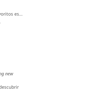
voritos es…
.
ing new
descubrir