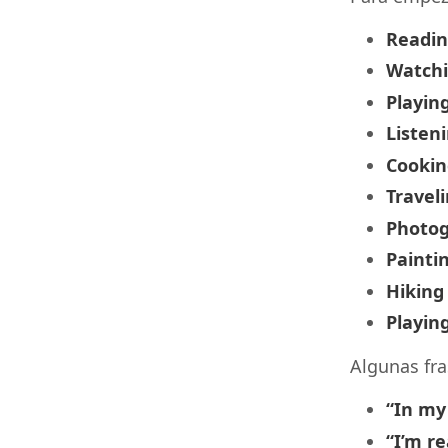
Readi
Watchi
Playin
Listen
Cookin
Travel
Photo
Painti
Hiking
Playin
Algunas fra
“In my 
“I’m re