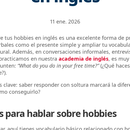
11 ene. 2026
e tus hobbies en inglés es una excelente forma de pr
bales como el presente simple y ampliar tu vocabula
ral. Además, en conversaciones informales, entrevi
 practicamos en nuestra
academia de inglés
, es muy
gunten:
“What do you do in your free time?”
(¿Qué haces
e?).
s clave: saber responder con soltura marcará la difer
Cómo conseguirlo?
s para hablar sobre hobbies
r, aquí tienes vocabulario básico relacionado con h