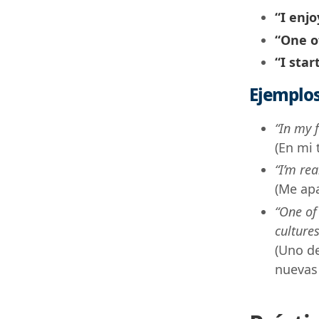
“I enj
“One o
“I star
Ejemplos
“In my f
(En mi 
“I’m rea
(Me apa
“One of
cultures
(Uno de
nuevas 