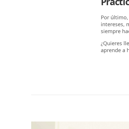
Prácti
Por último
intereses, 
siempre hac
¿Quieres lle
aprende a h