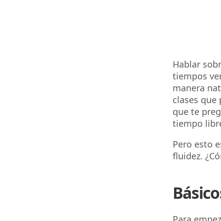
Hablar sobr
tiempos ver
manera natu
clases que
que te pre
tiempo libr
Pero esto e
fluidez. ¿
Básico
Para empeza