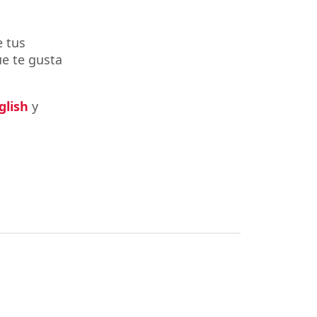
 tus
ue te gusta
glish
y