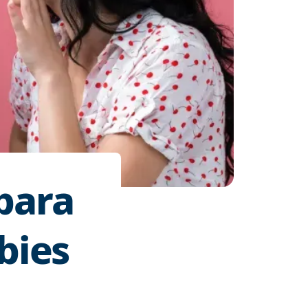
 para
bies