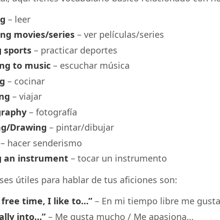
ng
– leer
ng movies/series
– ver películas/series
g sports
– practicar deportes
ing to music
– escuchar música
g
– cocinar
ing
– viajar
graphy
– fotografía
ng/Drawing
– pintar/dibujar
– hacer senderismo
g an instrument
– tocar un instrumento
ses útiles para hablar de tus aficiones son:
free time, I like to…”
– En mi tiempo libre me gus
ally into…”
– Me gusta mucho / Me apasiona…