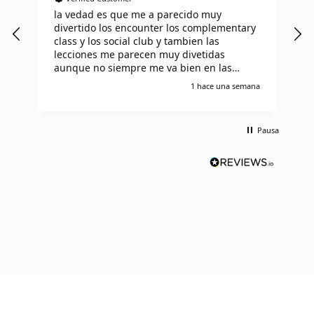
la vedad es que me a parecido muy
I
divertido los encounter los complementary
T
class y los social club y tambien las
l
lecciones me parecen muy divetidas
i
aunque no siempre me va bien en las
I
lecciones pero aprendo muy rapido de mis
o
1 hace una semana
errores
t
S
p
Pausa
r