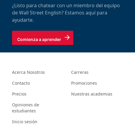
¿Listo para chatear con un miembro del equipo
de Wall Street English? Estamos aquí para
ayudarte.
Comienza a aprender
Acerca Nosotros
Carreras
Contacto
Promociones
Precios
Nuestras academias
Opiniones de
estudiantes
Inicio sesión