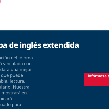
a de inglés extendida
ción del idioma
á vinculada con
 dará una mejor
L que puede
Infórmese 
bla, lectura,
ulario. Nuestra
e mostrará en
bicará
cuado para