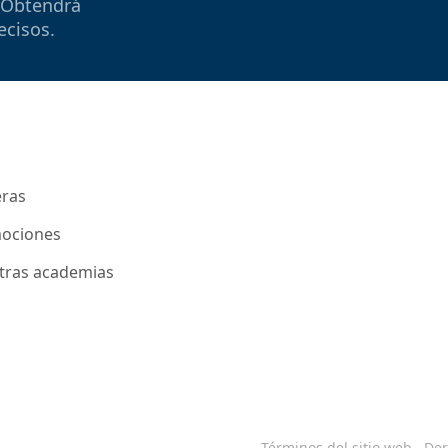
 Obtendrá
ecisos.
eras
ociones
tras academias
Términos del sitio web
Der