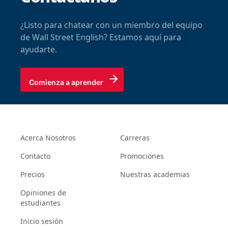
¿Listo para chatear con un miembro del equipo
de Wall Street English? Estamos aquí para
ayudarte.
Comienza a aprender
Acerca Nosotros
Carreras
Contacto
Promociones
Precios
Nuestras academias
Opiniones de
estudiantes
Inicio sesión