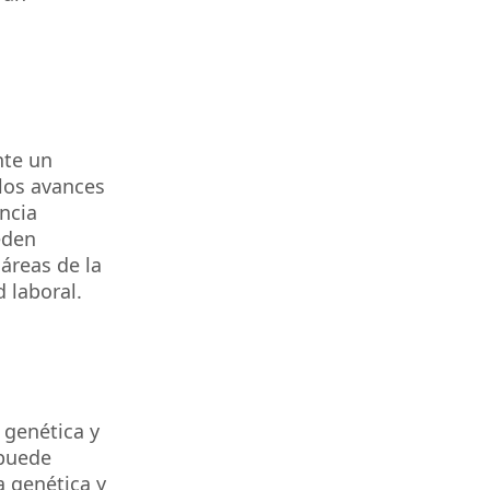
nte un
 los avances
ncia
eden
 áreas de la
d laboral.
 genética y
 puede
ía genética y