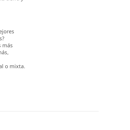
ejores
és?
s más
más,
a
al o mixta.