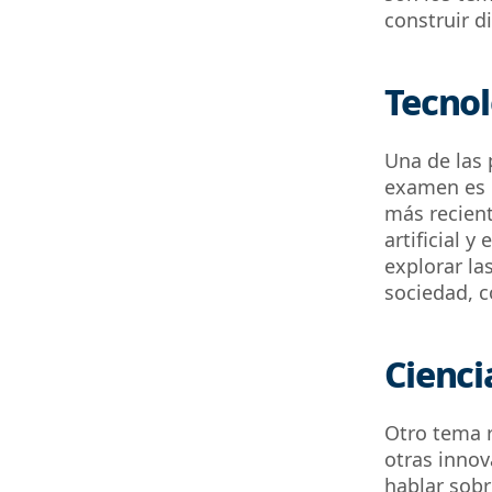
construir d
Tecnol
Una de las 
examen es l
más recien
artificial y
explorar la
sociedad, c
Cienci
Otro tema r
otras innov
hablar sobr