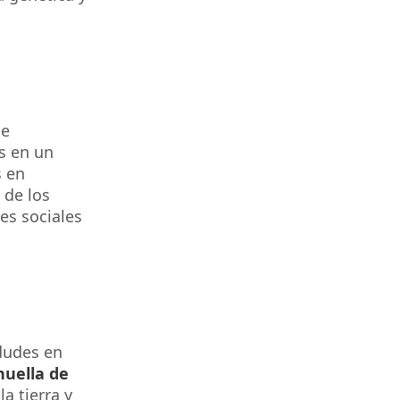
de
s en un
 en
 de los
es sociales
 dudes en
uella de
la tierra y