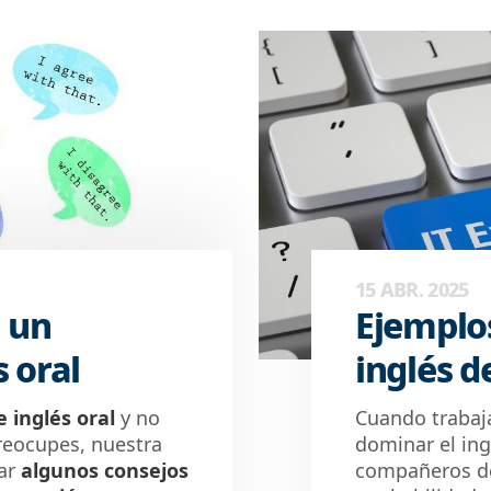
15 ABR. 2025
 un
Ejemplo
 oral
inglés d
 inglés oral
y no
Cuando trabaja
reocupes,
nuestra
dominar el ing
ar
algunos
consejos
compañeros de