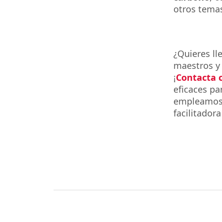
otros temas
¿Quieres ll
maestros y
¡
Contacta c
eficaces pa
empleamos 
facilitador