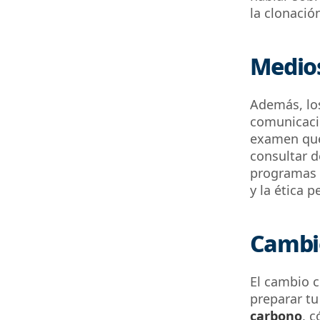
la clonació
Medio
Además, los
comunicació
examen que
consultar d
programas d
y la ética 
Cambio
El cambio c
preparar t
carbono
,
có