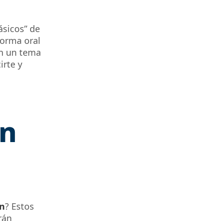
ásicos” de
forma oral
en un tema
irte y
n
n
? Estos
rán