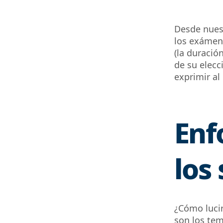
Desde nues
los exámene
(la duració
de su elecc
exprimir al
Enf
los
¿Cómo lucir
son los tem