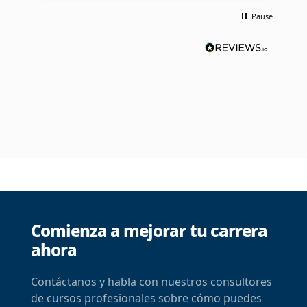
p
Pause
r
Comienza a mejorar tu carrera
ahora
Contáctanos y habla con nuestros consultores
de cursos profesionales sobre cómo puedes