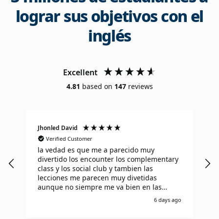
lograr sus objetivos con el
inglés
Excellent
4.81
based on
147
reviews
Jhonled David
J
Verified Customer
la vedad es que me a parecido muy
I
divertido los encounter los complementary
T
class y los social club y tambien las
l
lecciones me parecen muy divetidas
i
aunque no siempre me va bien en las
I
lecciones pero aprendo muy rapido de mis
o
6 days ago
errores
t
S