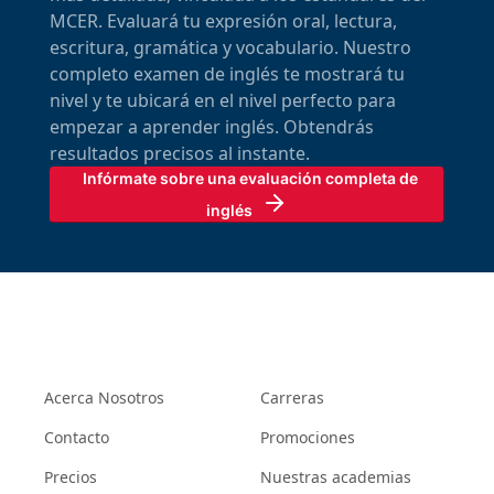
MCER. Evaluará tu expresión oral, lectura,
escritura, gramática y vocabulario. Nuestro
completo examen de inglés te mostrará tu
nivel y te ubicará en el nivel perfecto para
empezar a aprender inglés. Obtendrás
resultados precisos al instante.
Infórmate sobre una evaluación completa de 
inglés
Acerca Nosotros
Carreras
Contacto
Promociones
Precios
Nuestras academias