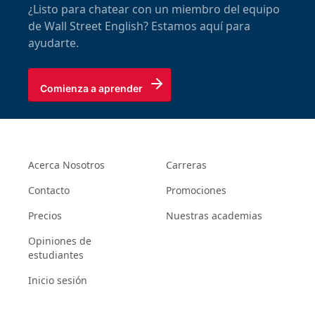
¿Listo para chatear con un miembro del equipo
de Wall Street English? Estamos aquí para
ayudarte.
Comienza a aprender
Acerca Nosotros
Carreras
Contacto
Promociones
Precios
Nuestras academias
Opiniones de
estudiantes
Inicio sesión