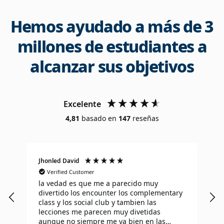
Hemos ayudado a más de 3
millones de estudiantes a
alcanzar sus objetivos
Excelente
4,81
basado en
147
reseñas
Jhonled David
J
Verified Customer
la vedad es que me a parecido muy
I
divertido los encounter los complementary
T
class y los social club y tambien las
l
lecciones me parecen muy divetidas
i
aunque no siempre me va bien en las
I