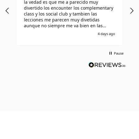
la vedad es que me a parecido muy
I
divertido los encounter los complementary
T
class y los social club y tambien las
l
lecciones me parecen muy divetidas
i
aunque no siempre me va bien en las
I
lecciones pero aprendo muy rapido de mis
o
4 days ago
errores
t
S
p
Pause
r